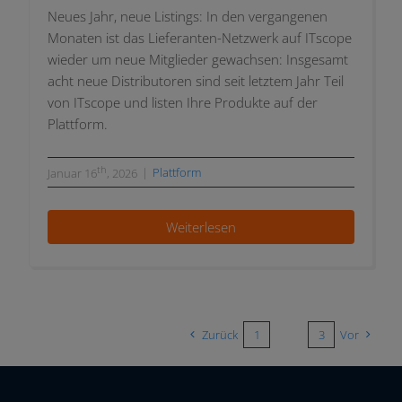
Neues Jahr, neue Listings: In den ver­gan­ge­nen
Monaten ist das Lieferanten-Netzwerk auf ITscope
wie­der um neue Mitglieder gewach­sen: Insgesamt
acht neue Distributoren sind seit letz­tem Jahr Teil
von ITscope und lis­ten Ihre Produkte auf der
Plattform.
th
|
Plattform
Januar 16
, 2026
Weiterlesen
Zurück
1
2
3
Vor