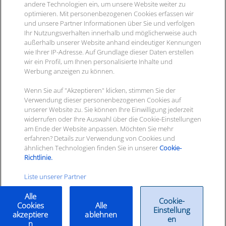
Karriere bei ITscope
andere Technologien ein, um unsere Website weiter zu
2‑Faktor-Athentifizierung
optimieren. Mit personenbezogenen Cookies erfassen wir
Presse
ITscope GmbH
und unsere Partner Informationen über Sie und verfolgen
Termine & Messen
Durlacher Allee 73
Ihr Nutzungsverhalten innerhalb und möglicherweise auch
Kontakt
außerhalb unserer Website anhand eindeutiger Kennungen
76131 Karlsruhe
wie Ihrer IP-Adresse. Auf Grundlage dieser Daten erstellen
wir ein Profil, um Ihnen personalisierte Inhalte und
Werbung anzeigen zu können.
Ihre
Kontaktmöglichkeiten
Wenn Sie auf "Akzeptieren" klicken, stimmen Sie der
Verwendung dieser personenbezogenen Cookies auf
unserer Website zu. Sie können Ihre Einwilligung jederzeit
Newsletter abon­nie­ren
widerrufen oder Ihre Auswahl über die Cookie-Einstellungen
am Ende der Website anpassen. Möchten Sie mehr
erfahren? Details zur Verwendung von Cookies und
ähnlichen Technologien finden Sie in unserer
Cookie-
Richtlinie.
Liste unserer Partner
© 2025 ITscope GmbH
Alle
Cookie-
Cookies
Alle
Einstellung
akzeptiere
ablehnen
Impressum
|
Datenschutz
|
AGB
|
ITscope Roadmap
en
n