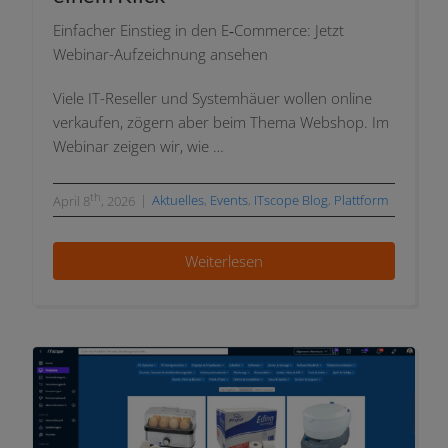
Einfacher Einstieg in den E‑Commerce: Jetzt
Webinar-Aufzeichnung ansehen
Viele IT-Reseller und Systemhäuer wol­len online
ver­kau­fen, zögern aber beim Thema Webshop.
Im
Webinar zei­gen wir, wie …
th
|
Aktuelles
,
Events
,
ITscope Blog
,
Plattform
April 8
, 2026
Weiterlesen