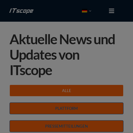
Zum
Inhalt
Toggle
Navigati
springen
Kostenlos tes­ten
Aktuelle News und
Login
Updates von
Lösungen
ITscope
Schnittstellen
ALLE
Partner
PLATTFORM
Preise
PRESSEMITTEILUNGEN