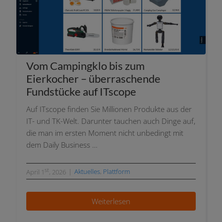
Vom Campingklo bis zum
Eierkocher – über­ra­schen­de
Fundstücke auf ITscope
Auf ITscope fin­den Sie Millionen Produkte aus der
IT- und TK-Welt. Darunter tau­chen auch Dinge auf,
die man im ers­ten Moment nicht unbe­dingt mit
dem Daily Business …
st
|
Aktuelles
,
Plattform
April 1
, 2026
Weiterlesen