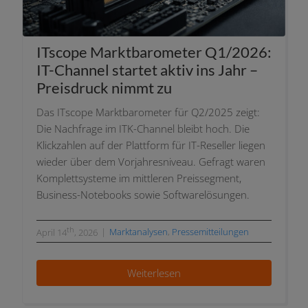
ITscope Marktbarometer Q1/2026:
IT-Channel star­tet aktiv ins Jahr –
Preisdruck nimmt zu
Das ITscope Marktbarometer für Q2/2025 zeigt:
Die Nachfrage im ITK-Channel bleibt hoch. Die
Klickzahlen auf der Plattform für IT-Reseller lie­gen
wie­der über dem Vorjahresniveau. Gefragt waren
Komplettsysteme im mitt­le­ren Preissegment,
Business-Notebooks sowie Softwarelösungen.
th
|
Marktanalysen
,
Pressemitteilungen
April 14
, 2026
Weiterlesen