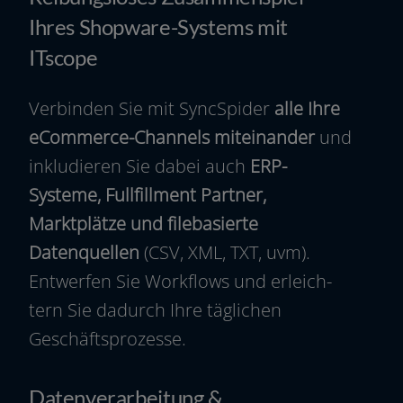
Ihres Shopware-Systems mit
ITscope
Verbinden Sie mit SyncSpider
alle Ihre
eCommerce-Channels mit­ein­an­der
und
inklu­die­ren Sie dabei auch
ERP-
Systeme, Fullfillment Partner,
Marktplätze und file­ba­sier­te
Datenquellen
(CSV, XML, TXT, uvm).
Entwerfen Sie Workflows und erleich­
tern Sie dadurch Ihre täg­li­chen
Geschäftsprozesse.
Datenverarbeitung &