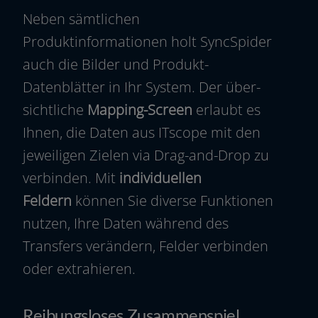
Neben sämt­li­chen
Produktinformationen holt SyncSpider
auch die Bilder und Produkt-
Datenblätter in Ihr System. Der über­
sicht­li­che
Mapping-Screen
erlaubt es
Ihnen, die Daten aus ITscope mit den
jewei­li­gen Zielen via Drag-and-Drop zu
ver­bin­den. Mit
indi­vi­du­el­len
Feldern
kön­nen Sie diver­se Funktionen
nut­zen, Ihre Daten wäh­rend des
Transfers ver­än­dern, Felder ver­bin­den
oder extrahieren.
Reibungsloses Zusammenspiel