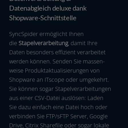
Datenabgleich deluxe dank
Shopware-Schnittstelle
SyncSpider ermög­licht Ihnen
die
Stapelverarbeitung
, damit Ihre
Daten beson­ders effi­zi­ent ver­ar­bei­tet
wer­den kön­nen. Senden Sie mas­sen­
wei­se Produktaktualisierungen von
Shopware an ITscope oder umge­kehrt.
Sie kön­nen sogar Stapelverarbeitungen
aus einer CSV-Datei aus­lö­sen: Laden
Sie dazu ein­fach eine Datei hoch oder
ver­bin­den Sie FTP/sFTP Server, Google
Drive, Citrix Sharefile oder sogar loka­le