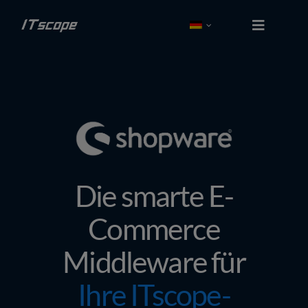
Zum
Inhalt
Toggle
Navigati
springen
Kostenlos tes­ten
Login
Lösungen
Die smarte E-
Schnittstellen
Commerce
Partner
Middleware für
Preise
Ihre ITscope-