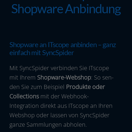
Unternehmen
Shopware Anbindung
Ressourcen
Shopware an ITscope anbinden – ganz
einfach mit SyncSpider
Mit SyncSpider ver­bin­den Sie ITscope
mit Ihrem
Shopware-Webshop
: So sen­
den Sie zum Beispiel
Produkte oder
Collections
mit der Webhook-
Integration direkt aus ITscope an Ihren
Webshop oder las­sen von SyncSpider
gan­ze Sammlungen abholen.