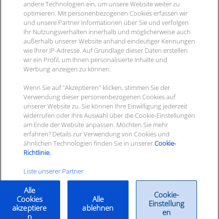
Karriere bei ITscope
andere Technologien ein, um unsere Website weiter zu
2‑Faktor-Athentifizierung
optimieren. Mit personenbezogenen Cookies erfassen wir
Presse
ITscope GmbH
und unsere Partner Informationen über Sie und verfolgen
Termine & Messen
Durlacher Allee 73
Ihr Nutzungsverhalten innerhalb und möglicherweise auch
Kontakt
außerhalb unserer Website anhand eindeutiger Kennungen
76131 Karlsruhe
wie Ihrer IP-Adresse. Auf Grundlage dieser Daten erstellen
wir ein Profil, um Ihnen personalisierte Inhalte und
Werbung anzeigen zu können.
Ihre
Kontaktmöglichkeiten
Wenn Sie auf "Akzeptieren" klicken, stimmen Sie der
Verwendung dieser personenbezogenen Cookies auf
unserer Website zu. Sie können Ihre Einwilligung jederzeit
Newsletter abon­nie­ren
widerrufen oder Ihre Auswahl über die Cookie-Einstellungen
am Ende der Website anpassen. Möchten Sie mehr
erfahren? Details zur Verwendung von Cookies und
ähnlichen Technologien finden Sie in unserer
Cookie-
Richtlinie.
Liste unserer Partner
© 2025 ITscope GmbH
Alle
Cookie-
Cookies
Alle
Einstellung
akzeptiere
ablehnen
Impressum
|
Datenschutz
|
AGB
|
ITscope Roadmap
en
n