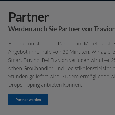
Partner
Werden auch Sie Partner von Travion 
Bei Travion steht der Partner im Mittelpunkt.
Angebot inner­halb von 30 Minuten. Wir agie­ren
Smart Buying. Bei Travion ver­fü­gen wir über 2
schen Großhändler und Logistikdienstleister en
Stunden gelie­fert wird. Zudem ermög­li­chen w
Dropshipping anbie­ten können.
Partner wer­den