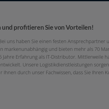
und profitieren Sie von Vorteilen!
 Bei uns haben Sie einen fes­ten Ansprechpartner 
 mar­ken­un­ab­hän­gig und bie­ten mehr als 70 Mar
5 Jahre Erfahrung als IT-Distributor. Mittlerweile h
t­wi­ckelt. Unsere Logistikdienstleistungen sor­gen
ir Ihnen durch unser Fachwissen, dass Sie Ihren Ku