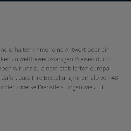
und erhal­ten immer eine Antwort oder ein
ken zu wett­be­werbs­fä­hi­gen Preisen durch
aben wir uns zu einem eta­blier­ten euro­päi­
 dafür, dass Ihre Bestellung inner­halb von 48
nden diver­se Dienstleistungen wie z. B.