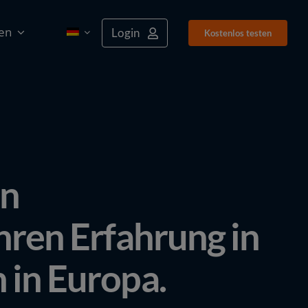
en
Login
Kostenlos tes­ten
on
ahren Erfahrung in
 in Europa.