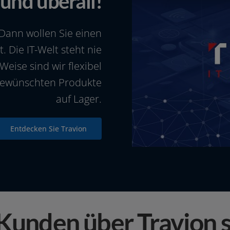
 und überall!
 Dann wol­len Sie einen
. Die IT-Welt steht nie
Weise sind wir fle­xi­bel
gewünsch­ten Produkte
auf Lager.
Entdecken Sie Travion
Kunden über Travion s