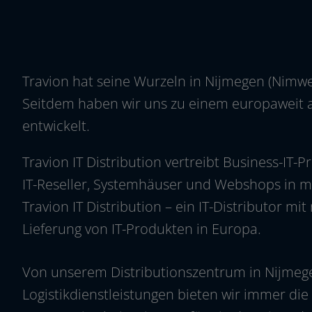
Travion hat sei­ne Wurzeln in Nijmegen (Nimweg
Seitdem haben wir uns zu einem euro­pa­weit ag
entwickelt.
Travion IT Distribution ver­treibt Business-IT
IT-Reseller, Systemhäuser und Webshops in me
Travion IT Distribution – ein IT-Distributor mi
Lieferung von IT-Produkten in Europa.
Von unse­rem Distributionszentrum in Nijmegen
Logistikdienstleistungen bie­ten wir immer di