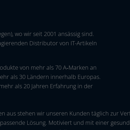
en), wo wir seit 2001 ansäs­sig sind.
ie­ren­den Distributor von IT-Artikeln
-Produkte von mehr als 70 A‑Marken an
hr als 30 Ländern inner­halb Europas.
t mehr als 20 Jahren Erfahrung in der
 aus ste­hen wir unse­ren Kunden täg­lich zur Verf
e pas­sen­de Lösung. Motiviert und mit einer gesu