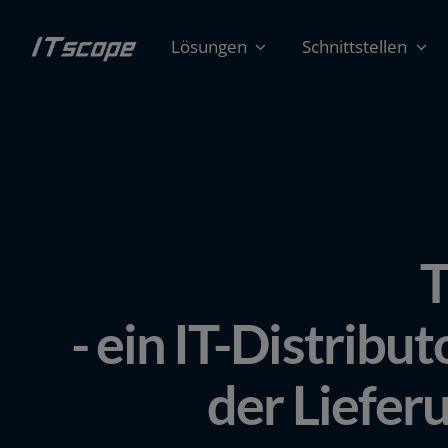
Zum
Inhalt
Lösungen
Schnittstellen
springen
T
- ein IT-Distribu
der Liefer