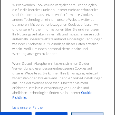
Travion
Support für ITscope
Wir verwenden Cookies und vergleichbare Technologien,
Yukatel
Über ITscope
Changelog / Release Notes
die für die korrekte Funktion unserer Website erforderlich
Kontakt
Unser Team
sind. Darüber hinaus setzen wir Performance-Cookies und
API Dokumentation
Karriere bei ITscope
andere Technologien ein, um unsere Website weiter zu
2‑Faktor-Athentifizierung
optimieren. Mit personenbezogenen Cookies erfassen wir
Presse
ITscope GmbH
und unsere Partner Informationen über Sie und verfolgen
Termine & Messen
Durlacher Allee 73
Ihr Nutzungsverhalten innerhalb und möglicherweise auch
Kontakt
außerhalb unserer Website anhand eindeutiger Kennungen
76131 Karlsruhe
wie Ihrer IP-Adresse. Auf Grundlage dieser Daten erstellen
wir ein Profil, um Ihnen personalisierte Inhalte und
Werbung anzeigen zu können.
Ihre
Kontaktmöglichkeiten
Wenn Sie auf "Akzeptieren" klicken, stimmen Sie der
Verwendung dieser personenbezogenen Cookies auf
unserer Website zu. Sie können Ihre Einwilligung jederzeit
Newsletter abon­nie­ren
widerrufen oder Ihre Auswahl über die Cookie-Einstellungen
am Ende der Website anpassen. Möchten Sie mehr
erfahren? Details zur Verwendung von Cookies und
ähnlichen Technologien finden Sie in unserer
Cookie-
Richtlinie.
Liste unserer Partner
© 2025 ITscope GmbH