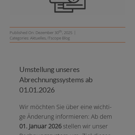
Unternehmen
Ressourcen
th
|
Published On: Dezember 30
, 2025
Categories:
Aktuelles
,
ITscope Blog
Umstellung unseres
Abrechnungssystems ab
01.01.2026
Wir möch­ten Sie über eine wich­ti­
ge Änderung infor­mie­ren: Ab dem
01. Januar 2026
stel­len wir unser