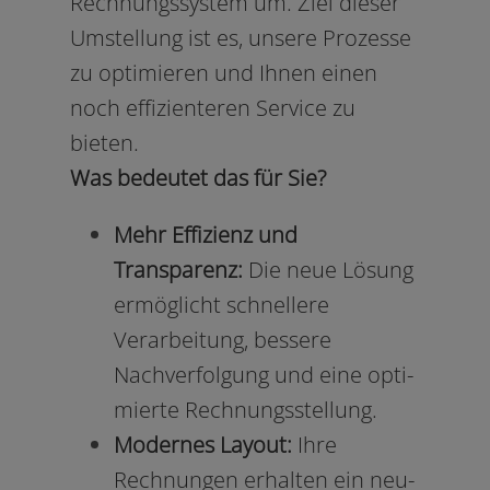
Rechnungssystem um. Ziel die­ser
Umstellung ist es, unse­re Prozesse
zu opti­mie­ren und Ihnen einen
noch effi­zi­en­te­ren Service zu
bieten.
Was bedeu­tet das für Sie?
Mehr Effizienz und
Transparenz:
Die neue Lösung
ermög­licht schnel­le­re
Verarbeitung, bes­se­re
Nachverfolgung und eine opti­
mier­te Rechnungsstellung.
Modernes Layout:
Ihre
Rechnungen erhal­ten ein neu­