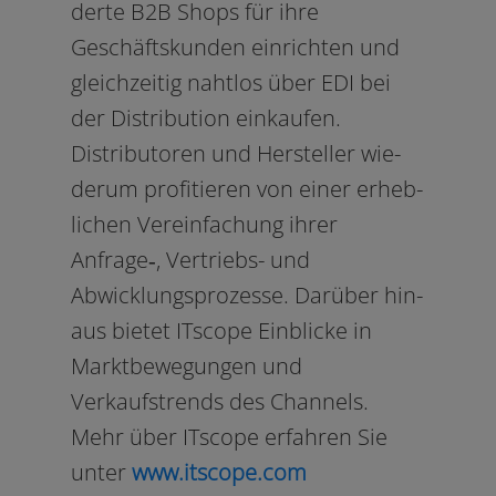
der­te B2B Shops für ihre
Geschäftskunden ein­rich­ten und
gleich­zei­tig naht­los über EDI bei
der Distribution ein­kau­fen.
Distributoren und Hersteller wie­
der­um pro­fi­tie­ren von einer erheb­
li­chen Vereinfachung ihrer
Anfrage‑, Vertriebs- und
Abwicklungsprozesse. Darüber hin­
aus bie­tet ITscope Einblicke in
Marktbewegungen und
Verkaufstrends des Channels.
Mehr über ITscope erfah­ren Sie
unter
www​.itscope​.com