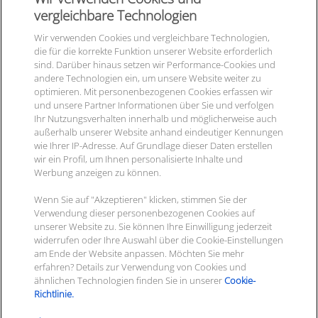
Artikel im ERP anlegen
Online-Handbuch (Guide)
Unternehmen
Kosatec
vergleichbare Technologien
Onboarding
Travion
Support für ITscope
Wir verwenden Cookies und vergleichbare Technologien,
Yukatel
Über ITscope
Changelog / Release Notes
die für die korrekte Funktion unserer Website erforderlich
Kontakt
Unser Team
sind. Darüber hinaus setzen wir Performance-Cookies und
API Dokumentation
Karriere bei ITscope
andere Technologien ein, um unsere Website weiter zu
2‑Faktor-Athentifizierung
optimieren. Mit personenbezogenen Cookies erfassen wir
Presse
ITscope GmbH
und unsere Partner Informationen über Sie und verfolgen
Termine & Messen
Durlacher Allee 73
Ihr Nutzungsverhalten innerhalb und möglicherweise auch
Kontakt
außerhalb unserer Website anhand eindeutiger Kennungen
76131 Karlsruhe
wie Ihrer IP-Adresse. Auf Grundlage dieser Daten erstellen
wir ein Profil, um Ihnen personalisierte Inhalte und
Werbung anzeigen zu können.
Ihre
Kontaktmöglichkeiten
Wenn Sie auf "Akzeptieren" klicken, stimmen Sie der
Verwendung dieser personenbezogenen Cookies auf
unserer Website zu. Sie können Ihre Einwilligung jederzeit
Newsletter abon­nie­ren
widerrufen oder Ihre Auswahl über die Cookie-Einstellungen
am Ende der Website anpassen. Möchten Sie mehr
erfahren? Details zur Verwendung von Cookies und
ähnlichen Technologien finden Sie in unserer
Cookie-
Richtlinie.