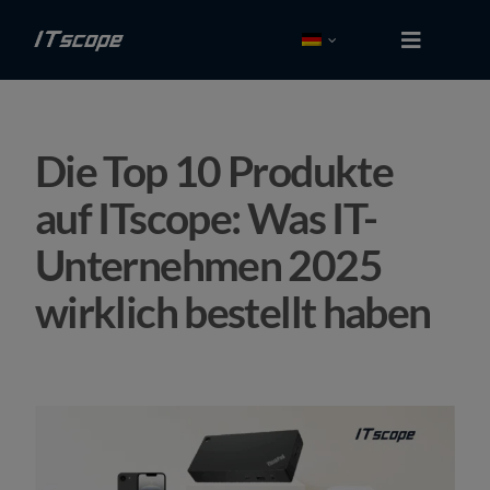
Zum
Inhalt
Toggle
Navigati
springen
Kostenlos tes­ten
Die Top 10 Produkte
Login
auf ITscope: Was IT-
Lösungen
Unternehmen 2025
Schnittstellen
wirklich bestellt haben
Partner
Preise