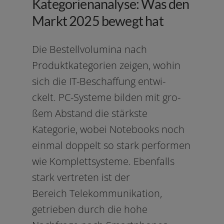
Kategorienanalyse: Was den
Markt 2025 bewegt hat
Die Bestellvolumina nach
Produktkategorien zei­gen, wohin
sich die IT-Beschaffung ent­wi­
ckelt. PC-Systeme bil­den mit gro­
ßem Abstand die stärks­te
Kategorie, wobei Notebooks noch
ein­mal dop­pelt so stark per­for­men
wie Komplettsysteme. Ebenfalls
stark ver­tre­ten ist der
Bereich Telekommunikation,
getrie­ben durch die hohe