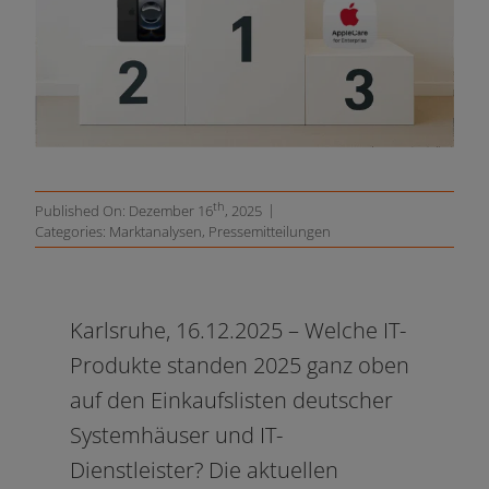
Unternehmen
Ressourcen
th
|
Published On: Dezember 16
, 2025
Categories:
Marktanalysen
,
Pressemitteilungen
Karlsruhe,
16
.12.2025
–
Welche IT-
Produkte stan­den 2025 ganz oben
auf den Einkaufslisten deut­scher
Systemhäuser und IT-
Dienstleister?
Die aktu­el­len