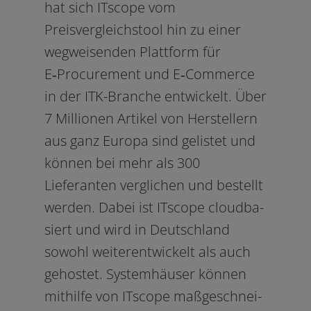
hat sich ITscope vom
Preisvergleichstool hin zu einer
weg­wei­sen­den Plattform für
E‑Procurement und E‑Commerce
in der ITK-Branche ent­wi­ckelt. Über
7 Millionen Artikel von Herstellern
aus ganz Europa sind gelis­tet und
kön­nen bei mehr als 300
Lieferanten ver­gli­chen und bestellt
wer­den. Dabei ist ITscope cloud­ba­
siert und wird in Deutschland
sowohl wei­ter­ent­wi­ckelt als auch
gehos­tet. Systemhäuser kön­nen
mit­hil­fe von ITscope maß­ge­schnei­