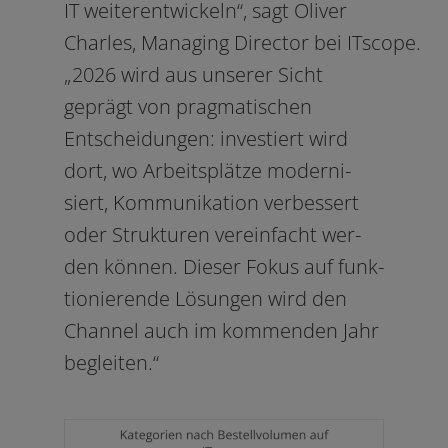
IT wei­ter­ent­wi­ckeln“, sagt Oliver
Charles, Managing Director bei ITscope.
„2026 wird aus unse­rer Sicht
geprägt von prag­ma­ti­schen
Entscheidungen: inves­tiert wird
dort, wo Arbeitsplätze moder­ni­
siert, Kommunikation ver­bes­sert
oder Strukturen ver­ein­facht wer­
den kön­nen. Dieser Fokus auf funk­
tio­nie­ren­de Lösungen wird den
Channel auch im kom­men­den Jahr
begleiten.“