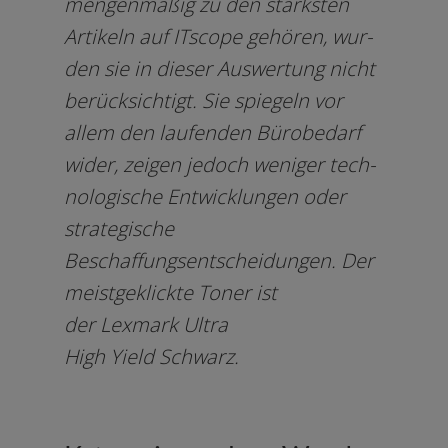
men­gen­mä­ßig zu den stärks­ten
Artikeln auf ITscope gehö­ren, wur­
den sie in die­ser Auswertung nicht
berück­sich­tigt. Sie spie­geln vor
allem den lau­fen­den Bürobedarf
wider, zei­gen jedoch weni­ger tech­
no­lo­gi­sche Entwicklungen oder
stra­te­gi­sche
Beschaffungsentscheidungen. Der
meist­ge­klick­te Toner ist
der Lexmark Ultra
High Yield Schwarz.