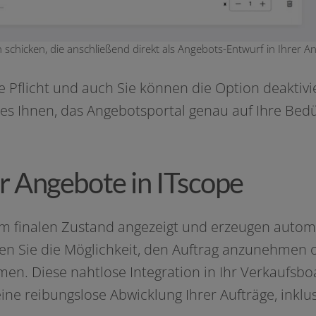
chicken, die anschließend direkt als Angebots-Entwurf in Ihrer A
ne Pflicht und auch Sie kön­nen die Option deak­ti­v
bt es Ihnen, das Angebotsportal genau auf Ihre Be
 Angebote in ITscope
na­len Zustand ange­zeigt und erzeu­gen auto­ma­t
en Sie die Möglichkeit, den Auftrag anzu­neh­men o
en. Diese naht­lo­se Integration in Ihr Verkaufsbo
ine rei­bungs­lo­se Abwicklung Ihrer Aufträge, inklu­