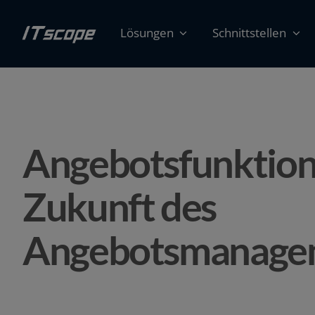
Zum
Inhalt
Lösungen
Schnittstellen
springen
Angebotsfunktion 
Zukunft des
Angebotsmanage