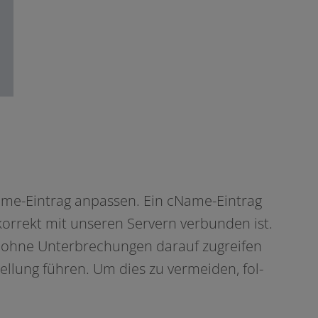
ame-Eintrag anpas­sen. Ein cName-Eintrag
or­rekt mit unse­ren Servern ver­bun­den ist.
en ohne Unterbrechungen dar­auf zugrei­fen
llung füh­ren. Um dies zu ver­mei­den, fol­