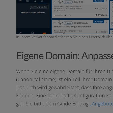
In Ihrem Verkaufsboard erhalten Sie einen Überblick übe
Eigene Domain: Anpass
Wenn Sie eine eige­ne Domain für Ihren B2
(Canonical Name) ist ein Teil Ihrer Domain-E
Dadurch wird gewähr­leis­tet, dass Ihre Ang
kön­nen. Eine feh­ler­haf­te Konfiguration 
gen Sie bit­te dem Guide-Eintrag
„Angebote