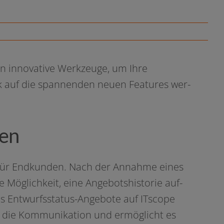
en inno­va­ti­ve Werkzeuge, um Ihre
ck auf die span­nen­den neu­en Features wer­
den
t für Endkunden. Nach der Annahme eines
ie Möglichkeit, eine Angebotshistorie auf­
als Entwurfsstatus-Angebote auf ITscope
ert die Kommunikation und ermög­licht es