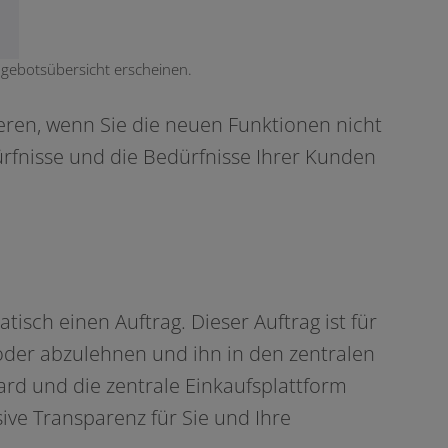
ngebotsübersicht erscheinen.
ie­ren, wenn Sie die neu­en Funktionen nicht
dürfnisse und die Bedürfnisse Ihrer Kunden
isch einen Auftrag. Dieser Auftrag ist für
der abzu­leh­nen und ihn in den zen­tra­len
ard und die zen­tra­le Einkaufsplattform
si­ve Transparenz für Sie und Ihre