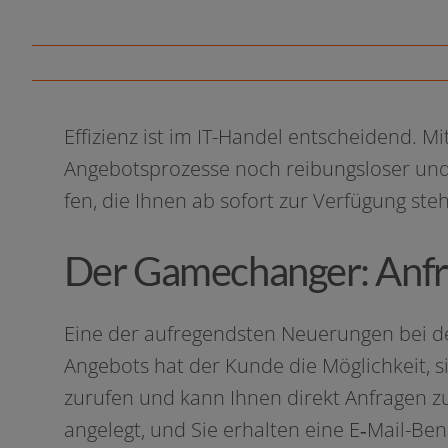
Effizienz ist im IT-Handel ent­schei­dend. M
Angebotsprozesse noch rei­bungs­lo­ser und e
fen, die Ihnen ab sofort zur Verfügung ste
Der Gamechanger: Anfr
Eine der auf­re­gends­ten Neuerungen bei
Angebots hat der Kunde die Möglichkeit, sic
zu­ru­fen und kann Ihnen direkt Anfragen z
ange­legt, und Sie erhal­ten eine E‑Mail-B