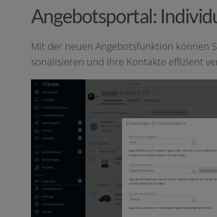
Angebotsportal: Individ
Mit der neu­en Angebotsfunktion kön­nen Sie
so­na­li­sie­ren und Ihre Kontakte effi­zi­en