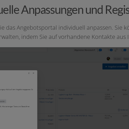
uelle Anpassungen und Regi
 das Angebotsportal indi­vi­du­ell anpas­sen. Sie 
t ver­wal­ten, indem Sie auf vor­han­de­ne Kontakte a