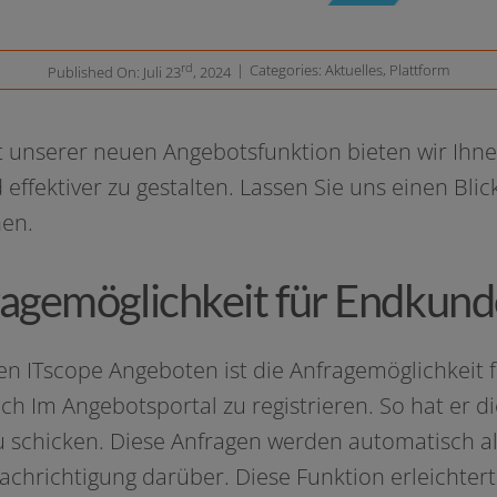
rd
|
Categories:
Aktuelles
,
Plattform
Published On: Juli 23
, 2024
it unse­rer neu­en Angebotsfunktion bie­ten wir Ihn
ffek­ti­ver zu gestal­ten. Lassen Sie uns einen Bli
hen.
agemöglichkeit für Endkun
 den ITscope Angeboten ist die Anfragemöglichkei
h Im Angebotsportal zu regis­trie­ren. So hat er d
u schi­cken. Diese Anfragen wer­den auto­ma­tisch 
enachrichtigung dar­über. Diese Funktion erleich­t