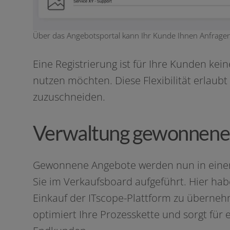
Über das Angebotsportal kann Ihr Kunde Ihnen Anfragen s
Eine Registrierung ist für Ihre Kunden kei­
nut­zen möch­ten. Diese Flexibilität erlau
zuzuschneiden.
Verwaltung gewonnener
Gewonnene Angebote wer­den nun in einem fi
Sie im Verkaufsboard auf­ge­führt. Hier hab
Einkauf der ITscope-Plattform zu über­neh­m
opti­miert Ihre Prozesskette und sorgt für e