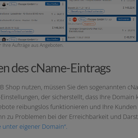
r Ihre Aufträge aus Angeboten.
en des cName-Eintrags
B Shop nut­zen, müs­sen Sie den soge­nann­ten cN
instellungen, der sicher­stellt, dass Ihre Domain k
ebote rei­bungs­los funk­tio­nie­ren und Ihre Kund
kann zu Problemen bei der Erreichbarkeit und Darste
 unter eige­ner Domain“.