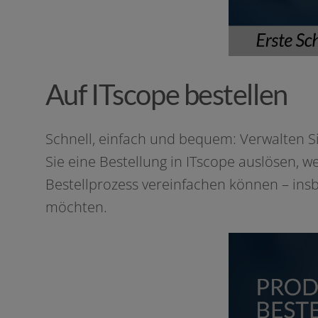
Auf ITscope bestellen
Schnell, ein­fach und bequem: Verwalten S
Sie eine Bestellung in ITscope aus­lö­sen, 
Bestellprozess ver­ein­fa­chen kön­nen – ins­
möchten.