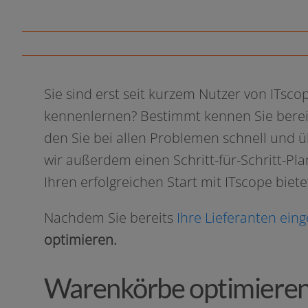
Sie sind erst seit kur­zem Nutzer von ITsc
ken­nen­ler­nen? Bestimmt ken­nen Sie bere
den Sie bei allen Problemen schnell und üb
wir außer­dem einen Schritt-für-Schritt-Plan
Ihren erfolg­rei­chen Start mit ITscope biete
Nachdem Sie bereits
Ihre Lieferanten ein­ge
optimieren.
Warenkörbe optimiere