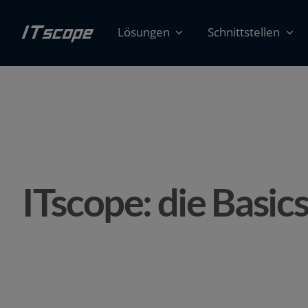
Zum
Inhalt
Lösungen
Schnittstellen
springen
ITscope: die Basic