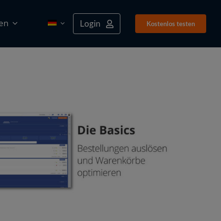
en
Login
Kostenlos tes­ten