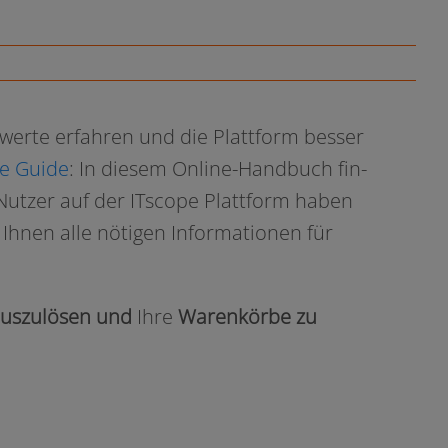
erte erfah­ren und die Plattform bes­ser
e Guide
: In die­sem Online-Handbuch fin­
e Nutzer auf der ITscope Plattform haben
r Ihnen alle nöti­gen Informationen für
s­zu­lö­sen und
Ihre
Warenkörbe zu