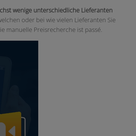
chst weni­ge unter­schied­li­che Lieferanten
wel­chen oder bei wie vie­len Lieferanten Sie
e manu­el­le Preisrecherche ist passé.