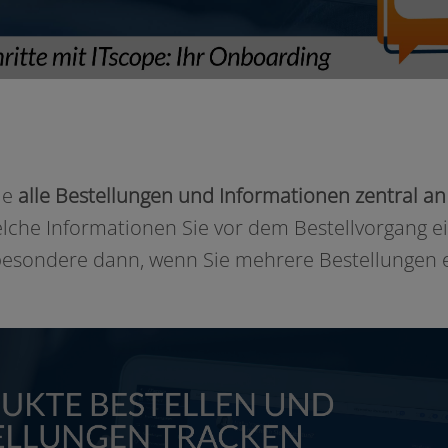
ie
alle Bestellungen und Informationen zen­tral a
wel­che Informationen Sie vor dem Bestellvorgang e
be­son­de­re dann, wenn Sie meh­re­re Bestellungen ei