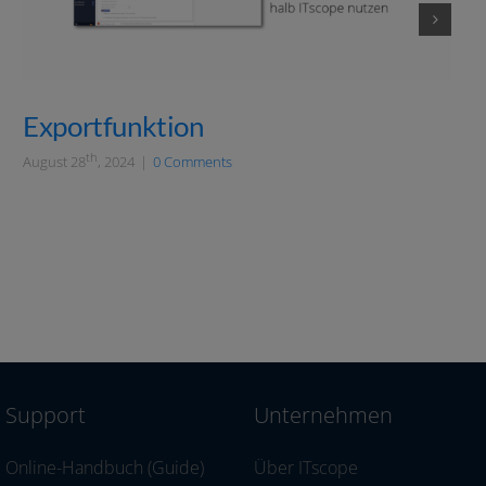
Exportfunktion
th
August 28
, 2024
|
0 Comments
Support
Unternehmen
Online-Handbuch (Guide)
Über ITscope