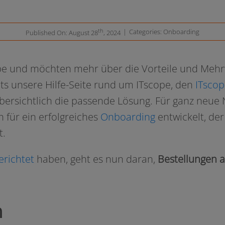
th
|
Categories:
Onboarding
Published On: August 28
, 2024
ope und möch­ten mehr über die Vorteile und Mehrw
its unse­re Hilfe-Seite rund um ITscope, den
ITscop
er­sicht­lich die pas­sen­de Lösung. Für ganz neu
 für ein erfolg­rei­ches
Onboarding
ent­wi­ckelt, de
t.
­rich­tet
haben, geht es nun dar­an,
Bestellungen au
n