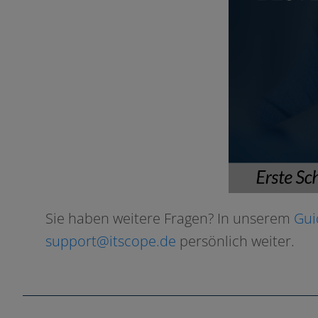
Sie haben wei­te­re Fragen? In unse­rem
Gui
support@itscope.de
per­sön­lich weiter.