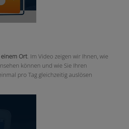
n einem Ort
. Im Video zei­gen wir Ihnen, wie
in­se­hen kön­nen und wie Sie Ihren
n­mal pro Tag gleich­zei­tig aus­lö­sen