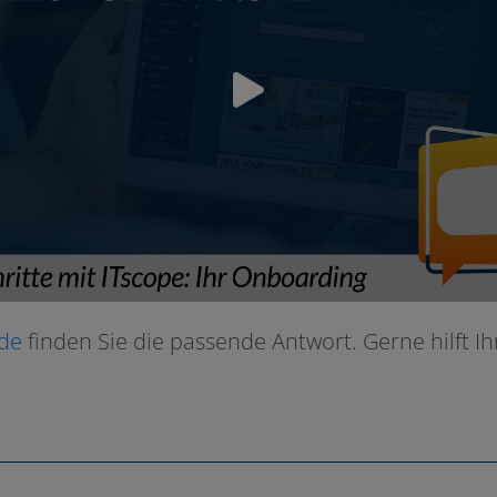
de
fin­den Sie die pas­sen­de Antwort. Gerne hilft