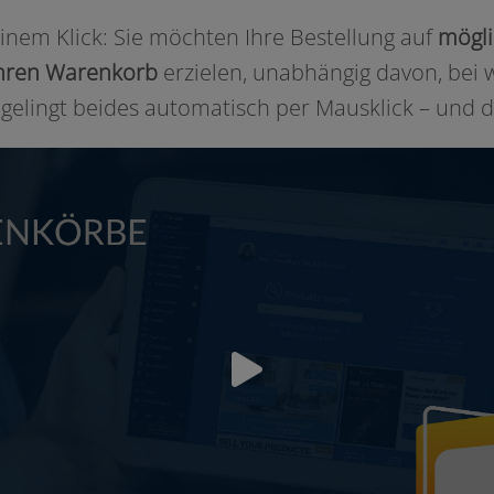
nem Klick: Sie möch­ten Ihre Bestellung auf
mög­li
r Ihren Warenkorb
erzie­len, unab­hän­gig davon, bei 
lingt bei­des auto­ma­tisch per Mausklick – und di