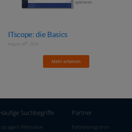
ITscope: die Basics
th
August 28
, 2024
Mehr erfah­ren
Häufige Suchbegriffe
Partner
cop agent Alternative
Partnerprogramm