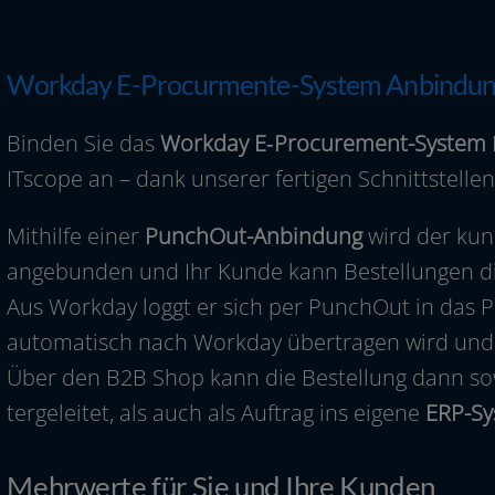
Workday E-Procurmente-System Anbindu
Binden Sie das
Workday E‑Procurement-System
ITscope an – dank unse­rer fer­ti­gen Schnittstel
Mithilfe einer
PunchOut-Anbindung
wird der kun­d
ange­bun­den und Ihr Kunde kann Bestellungen di
Aus Workday loggt er sich per PunchOut in das P
auto­ma­tisch nach Workday über­tra­gen wird un
Über den B2B Shop kann die Bestellung dann sowoh
ter­ge­lei­tet, als auch als Auftrag ins eige­ne
ERP-S
Mehrwerte für Sie und Ihre Kunden