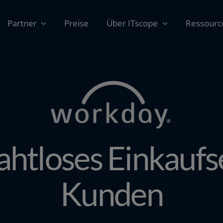
Partner
Preise
Über ITscope
Ressourc
htloses Einkaufse
Kunden