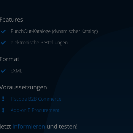
Features
PunchOut-Kataloge (dyna­mi­scher Katalog)
elek­tro­ni­sche Bestellungen
Format
cXML
Voraussetzungen
ITscope B2B Commerce
Add-on E‑Procurement
Jetzt
infor­mie­ren
und testen!