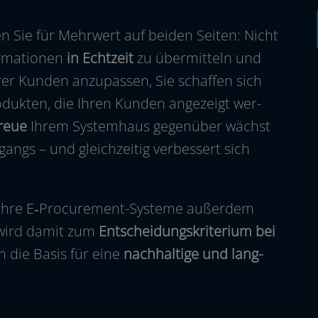
en Sie für Mehrwert auf bei­den Seiten: Nicht
formationen
in Echtzeit
zu über­mit­teln und
rer Kunden anzu­pas­sen, Sie schaf­fen sich
odukten, die Ihren Kunden ange­zeigt wer­
reue
Ihrem Systemhaus gegen­über wächst
ngs – und gleich­zei­tig ver­bes­sert sich
an ihre E‑Procurement-Systeme außer­dem
e wird damit zum
Entscheidungskriterium bei
ch die Basis für eine
nach­hal­ti­ge und lang­