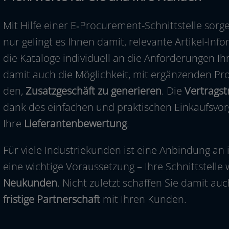
Mit Hilfe einer E‑Procurement-Schnittstelle sor­g
nur gelingt es Ihnen damit, rele­van­te Artikel-In
die Kataloge indi­vi­du­ell an die Anforderungen Ih
damit auch die Möglichkeit, mit ergän­zen­den Pr
den,
Zusatzgeschäft zu gene­rie­ren
. Die
Vertragst
dank des ein­fa­chen und prak­ti­schen Einkaufsvorga
Ihre
Lieferantenbewertung
.
Für vie­le Industriekunden ist eine Anbindung 
eine wich­ti­ge Voraussetzung – Ihre Schnittstell
Neukunden
. Nicht zuletzt schaf­fen Sie damit au
fris­ti­ge Partnerschaft
mit Ihren Kunden.