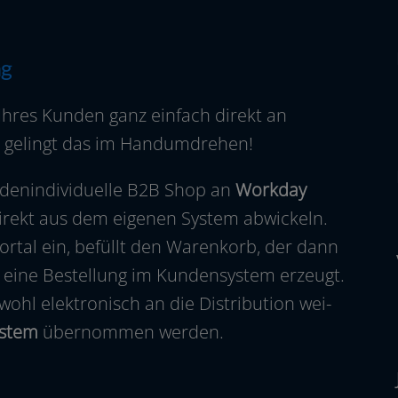
ng
Ihres Kunden ganz ein­fach direkt an
len gelingt das im Handumdrehen!
en­in­di­vi­du­el­le B2B Shop an
Workday
rekt aus dem eige­nen System abwi­ckeln.
ortal ein, befüllt den Warenkorb, der dann
d eine Bestellung im Kundensystem erzeugt.
l elek­tro­nisch an die Distribution wei­
ystem
über­nom­men werden.