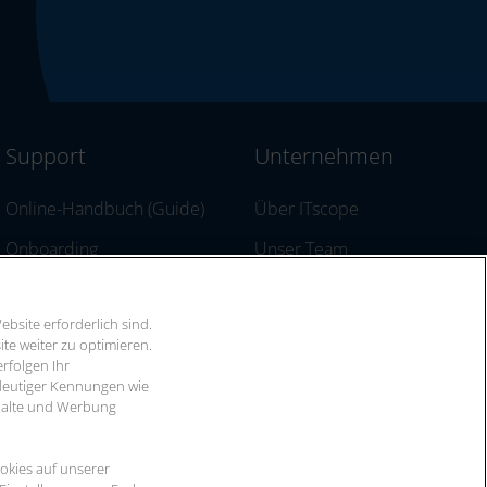
Support
Unternehmen
Online-Handbuch (Guide)
Über ITscope
Onboarding
Unser Team
Support für ITscope
Karriere bei ITscope
bsite erforderlich sind.
Changelog / Release Notes
Presse
e weiter zu optimieren.
rfolgen Ihr
API Dokumentation
Termine & Messen
deutiger Kennungen wie
Inhalte und Werbung
2‑Faktor-Athentifizierung
Kontakt
okies auf unserer