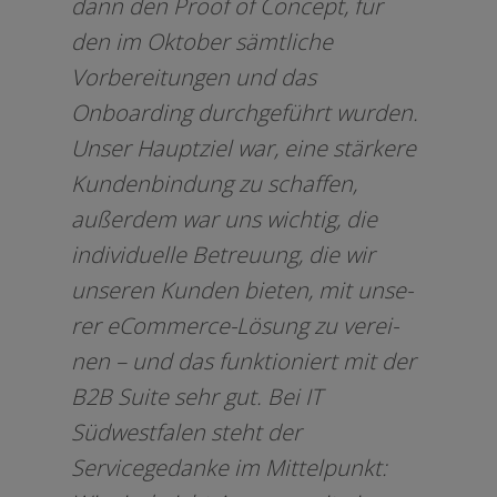
dann den Proof of Concept, für
den im Oktober sämt­li­che
Vorbereitungen und das
Onboarding durch­ge­führt wur­den.
Unser Hauptziel war, eine stär­ke­re
Kundenbindung zu schaf­fen,
außer­dem war uns wich­tig, die
indi­vi­du­el­le Betreuung, die wir
unse­ren Kunden bie­ten, mit unse­
rer eCommerce-Lösung zu ver­ei­
nen – und das funk­tio­niert mit der
B2B Suite sehr gut. Bei IT
Südwestfalen steht der
Servicegedanke im Mittelpunkt: