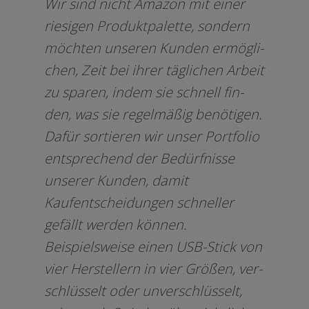
Wir sind nicht Amazon mit einer
rie­si­gen Produktpalette, son­dern
möch­ten unse­ren Kunden ermög­li­
chen, Zeit bei ihrer täg­li­chen Arbeit
zu spa­ren, indem sie schnell fin­
den, was sie regel­mä­ßig benö­ti­gen.
Dafür sor­tie­ren wir unser Portfolio
ent­spre­chend der Bedürfnisse
unse­rer Kunden, damit
Kaufentscheidungen schnel­ler
gefällt wer­den kön­nen.
Beispielsweise einen USB-Stick von
vier Herstellern in vier Größen, ver­
schlüs­selt oder unver­schlüs­selt,