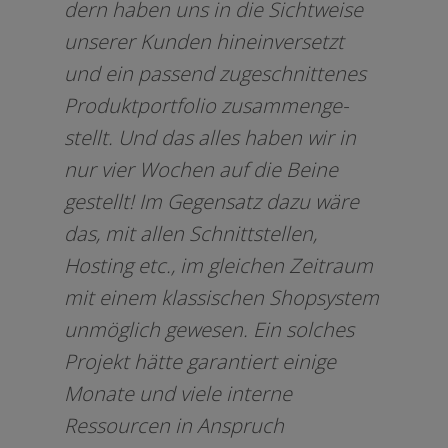
dern haben uns in die Sichtweise
unse­rer Kunden hin­ein­ver­setzt
und ein pas­send zuge­schnit­te­nes
Produktportfolio zusam­men­ge­
stellt. Und das alles haben wir in
nur vier Wochen auf die Beine
gestellt! Im Gegensatz dazu wäre
das, mit allen Schnittstellen,
Hosting etc., im glei­chen Zeitraum
mit einem klas­si­schen Shopsystem
unmög­lich gewe­sen. Ein sol­ches
Projekt hät­te garan­tiert eini­ge
Monate und vie­le inter­ne
Ressourcen in Anspruch