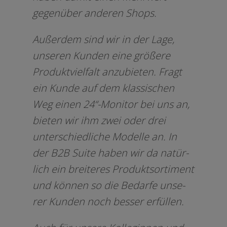
gegen­über ande­ren Shops.
Außerdem sind wir in der Lage,
unse­ren Kunden eine grö­ße­re
Produktvielfalt anzu­bie­ten. Fragt
ein Kunde auf dem klas­si­schen
Weg einen 24“-Monitor bei uns an,
bie­ten wir ihm zwei oder drei
unter­schied­li­che Modelle an. In
der B2B Suite haben wir da natür­
lich ein brei­te­res Produktsortiment
und kön­nen so die Bedarfe unse­
rer Kunden noch bes­ser erfüllen.