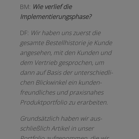
BM:
Wie ver­lief die
Implementierungsphase?
DF:
Wir haben uns zuerst die
gesam­te Bestellhistorie je Kunde
ange­se­hen, mit den Kunden und
dem Vertrieb gespro­chen, um
dann auf Basis der unter­schied­li­
chen Blickwinkel ein kun­den­
freund­li­ches und pra­xis­na­hes
Produktportfolio zu erarbeiten.
Grundsätzlich haben wir aus­
schließ­lich Artikel in unser
Portfolio auf­ge­nom­men, die wir