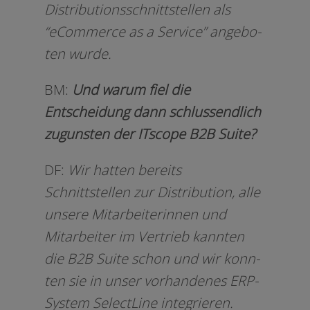
Distributionsschnittstellen als
“eCommerce as a Service” ange­bo­
ten wurde.
BM:
Und war­um fiel die
Entscheidung dann schluss­end­lich
zuguns­ten der ITscope B2B Suite?
DF:
Wir hat­ten bereits
Schnittstellen zur Distribution, alle
unse­re Mitarbeiterinnen und
Mitarbeiter im Vertrieb kann­ten
die B2B Suite schon und wir konn­
ten sie in unser vor­han­de­nes ERP-
System SelectLine inte­grie­ren.