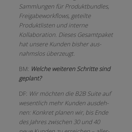
Sammlungen für Produktbundles,
Freigabeworkflows, geteil­te
Produktlisten und inter­ne
Kollaboration. Dieses Gesamtpaket
hat unse­re Kunden bis­her aus­
nahms­los überzeugt.
BM:
Welche wei­te­ren Schritte sind
geplant?
DF:
Wir möch­ten die B2B Suite auf
wesent­lich mehr Kunden aus­deh­
nen: Konkret pla­nen wir, bis Ende
des Jahres zwi­schen 30 und 40
neue Kunden zu errei­chen – aller­