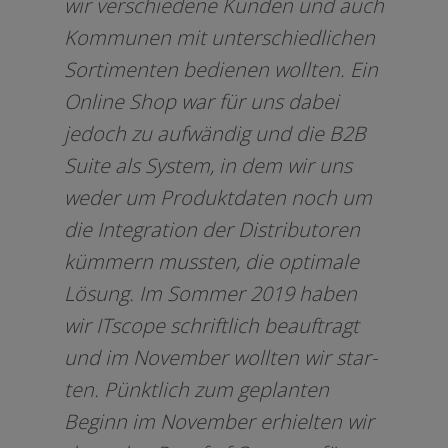
wir ver­schie­de­ne Kunden und auch
Kommunen mit unter­schied­li­chen
Sortimenten bedie­nen woll­ten. Ein
Online Shop war für uns dabei
jedoch zu auf­wän­dig und die B2B
Suite als System, in dem wir uns
weder um Produktdaten noch um
die Integration der Distributoren
küm­mern muss­ten, die opti­ma­le
Lösung. Im Sommer 2019 haben
wir ITscope schrift­lich beauf­tragt
und im November woll­ten wir star­
ten. Pünktlich zum geplan­ten
Beginn im November erhiel­ten wir