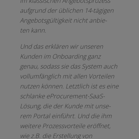
im klas­si­schen Angebotsprozess
auf­grund der übli­chen 14-tägigen
Angebotsgültigkeit nicht anbie­
ten kann.
Und das erklä­ren wir unse­ren
Kunden im Onboarding ganz
genau, sodass sie das System auch
voll­um­fäng­lich mit allen Vorteilen
nut­zen kön­nen. Letztlich ist es eine
schlan­ke eProcurement-SaaS-
Lösung, die der Kunde mit unse­
rem Portal ein­führt. Und die ihm
wei­te­re Prozessvorteile eröff­net,
wie z.B. die Erstellung von