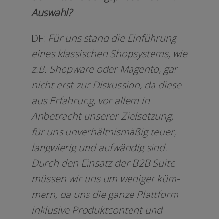
Auswahl?
DF:
Für uns stand die Einführung
eines klas­si­schen Shopsystems, wie
z.B. Shopware oder Magento, gar
nicht erst zur Diskussion, da die­se
aus Erfahrung, vor allem in
Anbetracht unse­rer Zielsetzung,
für uns unver­hält­nis­mä­ßig teu­er,
lang­wie­rig und auf­wän­dig sind.
Durch den Einsatz der B2B Suite
müs­sen wir uns um weni­ger küm­
mern, da uns die gan­ze Plattform
inklu­si­ve Produktcontent und