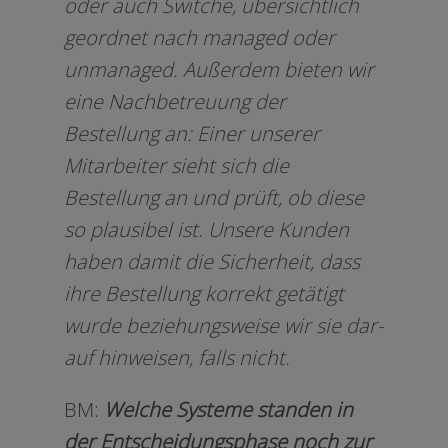
oder auch Switche, über­sicht­lich
geord­net nach mana­ged oder
unma­na­ged. Außerdem bie­ten wir
eine Nachbetreuung der
Bestellung an: Einer unse­rer
Mitarbeiter sieht sich die
Bestellung an und prüft, ob die­se
so plau­si­bel ist. Unsere Kunden
haben damit die Sicherheit, dass
ihre Bestellung kor­rekt getä­tigt
wur­de bezie­hungs­wei­se wir sie dar­
auf hin­wei­sen, falls nicht.
BM:
Welche Systeme stan­den in
der Entscheidungsphase noch zur