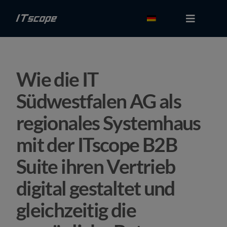
Zum
Inhalt
Toggle
Navigati
springen
Kostenlos tes­ten
Wie die IT
Login
Südwestfalen AG als
Lösungen
regionales Systemhaus
Schnittstellen
mit der ITscope B2B
Suite ihren Vertrieb
Partner
digital gestaltet und
Preise
gleichzeitig die