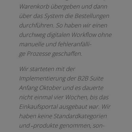
Warenkorb über­ge­ben und dann
über das System die Bestellungen
durch­füh­ren. So haben wir einen
durch­weg digi­ta­len Workflow ohne
manu­el­le und feh­ler­an­fäl­li­
ge Prozesse geschaffen.
Wir star­te­ten mit der
Implementierung der B2B Suite
Anfang Oktober und es dau­er­te
nicht ein­mal vier Wochen, bis das
Einkaufsportal aus­ge­baut war. Wir
haben kei­ne Standardkategorien
und ‑pro­duk­te genom­men, son­