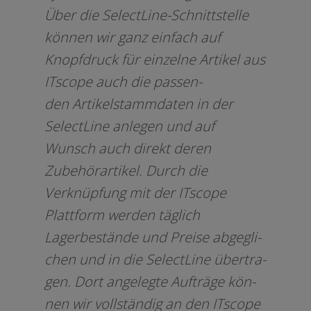
Über die SelectLine-Schnittstelle
kön­nen wir ganz ein­fach auf
Knopfdruck für ein­zel­ne Artikel aus
ITscope auch die pas­sen­
den Artikelstammdaten in der
SelectLine anle­gen und auf
Wunsch auch direkt deren
Zubehörartikel. Durch die
Verknüpfung mit der ITscope
Plattform wer­den täg­lich
Lagerbestände und Preise abge­gli­
chen und in die SelectLine über­tra­
gen. Dort ange­leg­te Aufträge kön­
nen wir voll­stän­dig an den ITscope