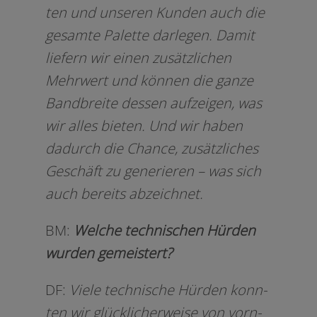
ten und unse­ren Kunden auch die
gesam­te Palette dar­le­gen. Damit
lie­fern wir einen zusätz­li­chen
Mehrwert und kön­nen die gan­ze
Bandbreite des­sen auf­zei­gen, was
wir alles bie­ten. Und wir haben
dadurch die Chance, zusätz­li­ches
Geschäft zu gene­rie­ren – was sich
auch bereits abzeichnet.
BM:
Welche tech­ni­schen Hürden
wur­den gemeistert?
DF:
Viele tech­ni­sche Hürden konn­
ten wir glück­li­cher­wei­se von vorn­