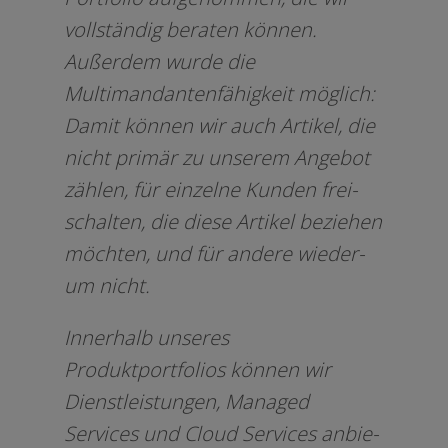
voll­stän­dig bera­ten kön­nen.
Außerdem wur­de die
Multimandantenfähigkeit mög­lich:
Damit kön­nen wir auch Artikel, die
nicht pri­mär zu unse­rem Angebot
zäh­len, für ein­zel­ne Kunden frei­
schal­ten, die die­se Artikel bezie­hen
möch­ten, und für ande­re wie­der­
um nicht.
Innerhalb unse­res
Produktportfolios kön­nen wir
Dienstleistungen, Managed
Services und Cloud Services anbie­