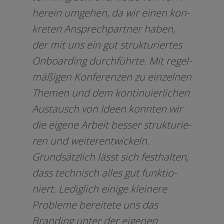
her­ein umge­hen, da wir einen kon­
kre­ten Ansprechpartner haben,
der mit uns ein gut struk­tu­rier­tes
Onboarding durch­führ­te. Mit regel­
mä­ßi­gen Konferenzen zu ein­zel­nen
Themen und dem kon­ti­nu­ier­li­chen
Austausch von Ideen konn­ten wir
die eige­ne Arbeit bes­ser struk­tu­rie­
ren und wei­ter­ent­wi­ckeln.
Grundsätzlich lässt sich fest­hal­ten,
dass tech­nisch alles gut funk­tio­
niert. Lediglich eini­ge klei­ne­re
Probleme berei­te­te uns das
Branding unter der eige­nen