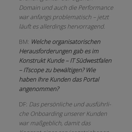
Domain und auch die Performance
war anfangs pro­ble­ma­tisch – jetzt
läuft es aller­dings hervorragend.
BM:
Welche orga­ni­sa­to­ri­schen
Herausforderungen gab es im
Konstrukt Kunde – IT Südwestfalen
– ITscope zu bewäl­ti­gen? Wie
haben Ihre Kunden das Portal
angenommen?
DF:
Das per­sön­li­che und aus­führ­li­
che Onboarding unse­rer Kunden
war maß­geb­lich, damit das