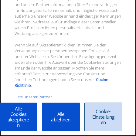
und unsere Partner Informationen über Sie und verfolgen
BM:
Gibt es schon mess­ba­re
Ihr Nutzungsverhalten innerhalb und möglicherweise auch
Erfolge?
außerhalb unserer Website anhand eindeutiger Kennungen
wie Ihrer IP-Adresse. Auf Grundlage dieser Daten erstellen
wir ein Profil, um Ihnen personalisierte Inhalte und
DF:
Der für uns wich­tigs­te Erfolg
Werbung anzeigen zu können.
war ein Plus von 40% an
Wenn Sie auf "Akzeptieren" klicken, stimmen Sie der
Verwendung dieser personenbezogenen Cookies auf
Bestellungen, die wir ohne das
unserer Website zu. Sie können Ihre Einwilligung jederzeit
System nicht hät­ten gene­rie­ren
widerrufen oder Ihre Auswahl über die Cookie-Einstellungen
am Ende der Website anpassen. Möchten Sie mehr
kön­nen. Die Pilotphase war eigent­
erfahren? Details zur Verwendung von Cookies und
ähnlichen Technologien finden Sie in unserer
Cookie-
lich noch bis Ende April geplant,
Richtlinie.
wur­de jedoch vor­zei­tig erfolg­reich
Liste unserer Partner
been­det, sodass wir ent­schie­den
Alle
haben, das System an wei­te­re
Cookie-
Cookies
Alle
Einstellung
Kunden aus­zu­rol­len. Wir haben
akzeptiere
ablehnen
en
n
den Proof of Concept inten­siv dazu