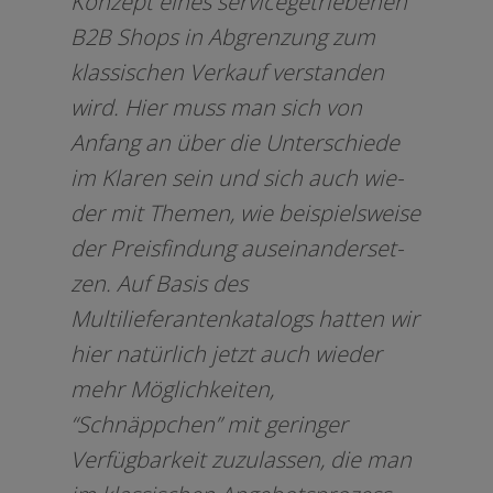
Konzept eines ser­vice­ge­trie­be­nen
B2B Shops in Abgrenzung zum
klas­si­schen Verkauf ver­stan­den
wird. Hier muss man sich von
Anfang an über die Unterschiede
im Klaren sein und sich auch wie­
der mit Themen, wie bei­spiels­wei­se
der Preisfindung aus­ein­an­der­set­
zen. Auf Basis des
Multilieferantenkatalogs hat­ten wir
hier natür­lich jetzt auch wie­der
mehr Möglichkeiten,
“Schnäppchen” mit gerin­ger
Verfügbarkeit zuzu­las­sen, die man