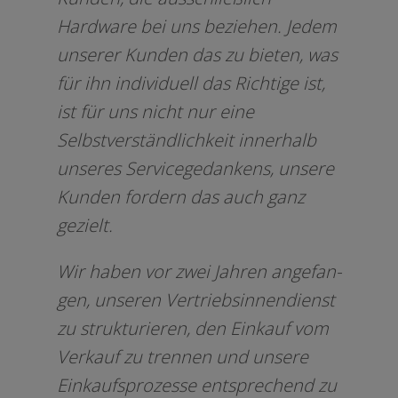
Hardware bei uns bezie­hen. Jedem
unse­rer Kunden das zu bie­ten, was
für ihn indi­vi­du­ell das Richtige ist,
ist für uns nicht nur eine
Selbstverständlichkeit inner­halb
unse­res Servicegedankens, unse­re
Kunden for­dern das auch ganz
gezielt.
Wir haben vor zwei Jahren ange­fan­
gen, unse­ren Vertriebsinnendienst
zu struk­tu­rie­ren, den Einkauf vom
Verkauf zu tren­nen und unse­re
Einkaufsprozesse ent­spre­chend zu