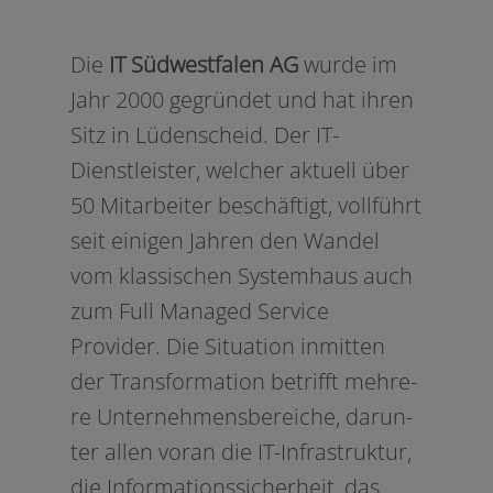
Die
IT Südwestfalen AG
wur­de im
Jahr 2000 gegrün­det und hat ihren
Sitz in Lüdenscheid. Der IT-
Dienstleister, wel­cher aktu­ell über
50 Mitarbeiter beschäf­tigt, voll­führt
seit eini­gen Jahren den Wandel
vom klas­si­schen Systemhaus auch
zum Full Managed Service
Provider. Die Situation inmit­ten
der Transformation betrifft meh­re­
re Unternehmensbereiche, dar­un­
ter allen vor­an die IT-Infrastruktur,
die Informationssicherheit, das